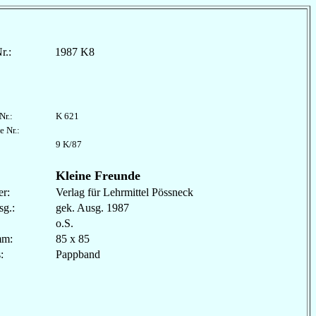
r.:
1987 K8
Nr.:
K 621
e Nr.:
9 K/87
Kleine Freunde
r:
Verlag für Lehrmittel Pössneck
sg.:
gek. Ausg. 1987
o.S.
mm:
85 x 85
les:
Pappband