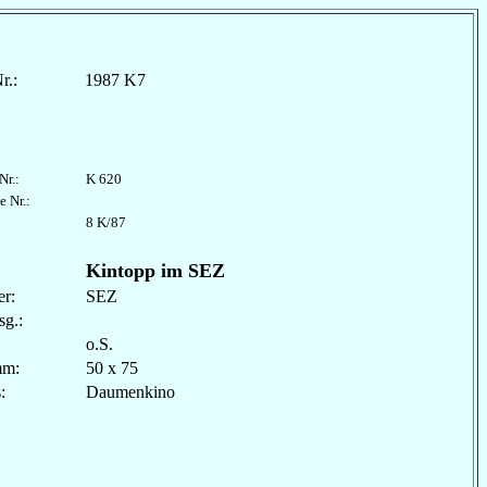
r.:
1987 K7
Nr.:
K 620
e Nr.:
8 K/87
Kintopp im SEZ
r:
SEZ
sg.:
o.S.
mm:
50 x 75
les:
Daumenkino