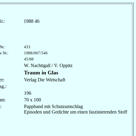
r.:
1988 46
Nr.:
433
e Nr.:
1988/067/546
45/88
W. Nachtigall / V. Oppitz
Traum in Glas
r:
Verlag Die Wirtschaft
sg.:
196
mm:
70 x 100
les:
Pappband mit Schutzumschlag
Episoden und Gedichte um einen faszinierenden Stoff