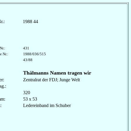
r.:
1988 44
Nr.:
431
e Nr.:
1988/036/515
43/88
Thälmanns Namen tragen wir
r:
Zentralrat der FDJ; Junge Welt
sg.:
320
mm:
53 x 53
les:
Ledereinband im Schuber