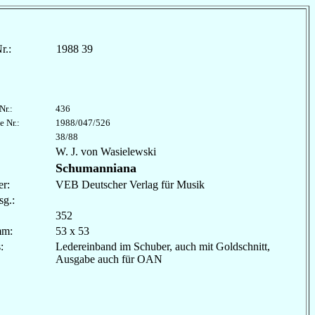
r.:
1988 39
Nr.:
436
e Nr.:
1988/047/526
38/88
W. J. von Wasielewski
Schumanniana
r:
VEB Deutscher Verlag für Musik
sg.:
352
mm:
53 x 53
les:
Ledereinband im Schuber, auch mit Goldschnitt,
Ausgabe auch für OAN