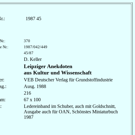
r.:
1987 45
Nr.:
370
e Nr.:
1987/042/449
45/87
D. Keller
Leipziger Anekdoten
aus Kultur und Wissenschaft
r:
VEB Deutscher Verlag für Grundstoffindustrie
sg.:
Ausg. 1988
216
mm:
67 x 100
les:
Ledereinband im Schuber, auch mit Goldschnitt,
Ausgabe auch für OAN, Schönstes Miniaturbuch
1987