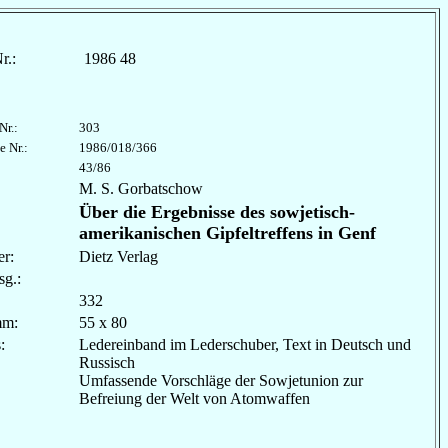
r.:
1986 48
Nr.:
303
e Nr.:
1986/018/366
43/86
M. S. Gorbatschow
Über die Ergebnisse des sowjetisch-
amerikanischen Gipfeltreffens in Genf
r:
Dietz Verlag
sg.:
332
mm:
55 x 80
les:
Ledereinband im Lederschuber, Text in Deutsch und
Russisch
Umfassende Vorschläge der Sowjetunion zur
Befreiung der Welt von Atomwaffen