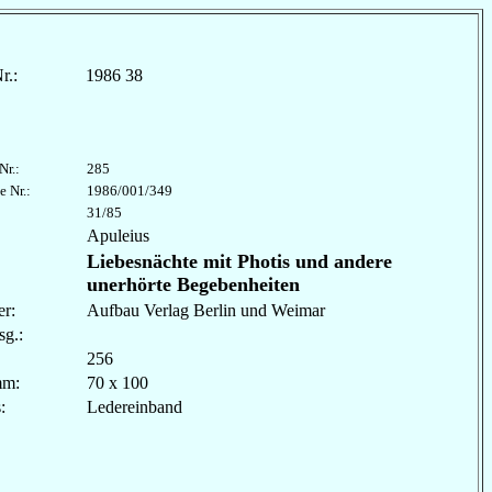
r.:
1986 38
Nr.:
285
e Nr.:
1986/001/349
31/85
Apuleius
Liebesnächte mit Photis und andere
unerhörte Begebenheiten
r:
Aufbau Verlag Berlin und Weimar
sg.:
256
mm:
70 x 100
les:
Ledereinband