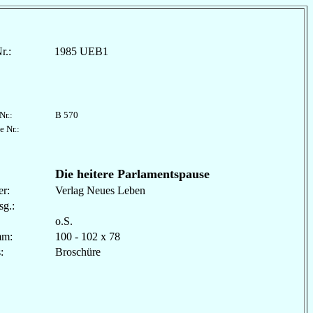
r.:
1985 UEB1
Nr.:
B 570
e Nr.:
Die heitere Parlamentspause
r:
Verlag Neues Leben
sg.:
o.S.
mm:
100 - 102 x 78
les:
Broschüre