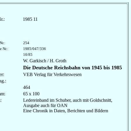
r.:
1985 11
Nr.:
254
e Nr.:
1985/047/336
10/85
W. Garkisch / H. Groth
Die Deutsche Reichsbahn von 1945 bis 1985
r:
VEB Verlag für Verkehrswesen
sg.:
464
mm:
65 x 100
les:
Ledereinband im Schuber, auch mit Goldschnitt,
Ausgabe auch für OAN
Eine Chronik in Daten, Berichten und Bildern