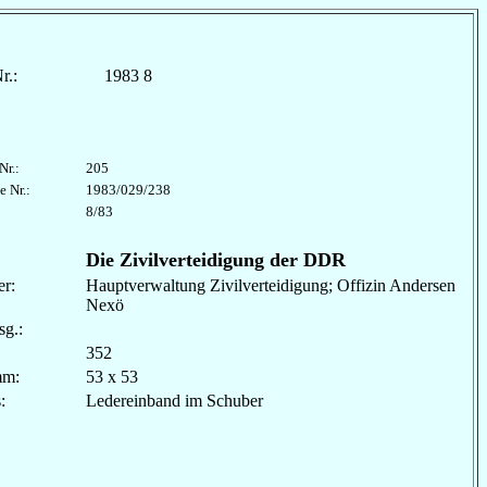
r.:
1983 8
Nr.:
205
e Nr.:
1983/029/238
8/83
Die Zivilverteidigung der DDR
r:
Hauptverwaltung Zivilverteidigung; Offizin Andersen
Nexö
sg.:
352
mm:
53 x 53
les:
Ledereinband im Schuber