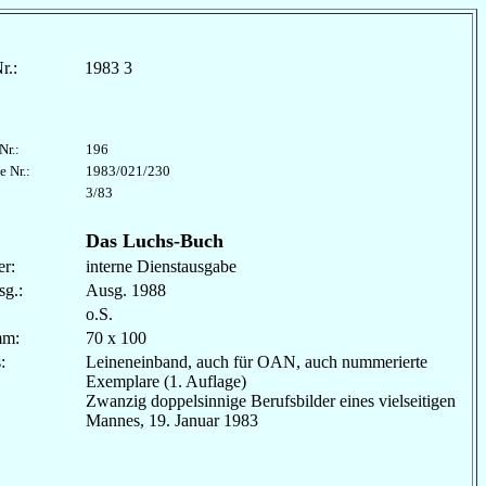
r.:
1983 3
Nr.:
196
e Nr.:
1983/021/230
3/83
Das Luchs-Buch
r:
interne Dienstausgabe
sg.:
Ausg. 1988
o.S.
mm:
70 x 100
les:
Leineneinband, auch für OAN, auch nummerierte
Exemplare (1. Auflage)
Zwanzig doppelsinnige Berufsbilder eines vielseitigen
Mannes, 19. Januar 1983