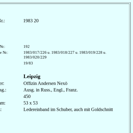
r.:
1983 20
Nr.:
192
e Nr.:
1983/017/226 u. 1983/018/227 u. 1983/019/228 u.
1983/020/229
19/83
Leipzig
r:
Offizin Andersen Nexö
sg.:
Ausg. in Russ., Engl., Franz.
450
mm:
53 x 53
les:
Ledereinband im Schuber, auch mit Goldschnitt