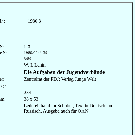
r.:
1980 3
Nr.:
115
e Nr.:
1980/004/139
3/80
W. I. Lenin
Die Aufgaben der Jugendverbände
r:
Zentralrat der FDJ; Verlag Junge Welt
sg.:
284
mm:
38 x 53
les:
Ledereinband im Schuber, Text in Deutsch und
Russisch, Ausgabe auch für OAN