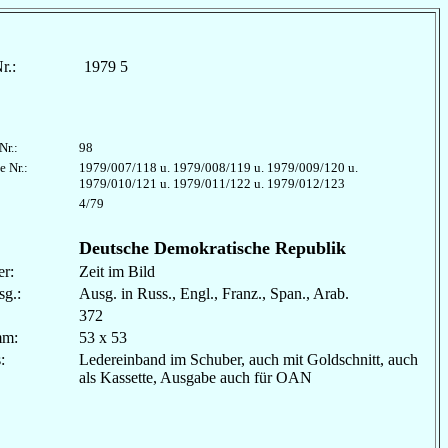
r.:
1979 5
Nr.:
98
e Nr.:
1979/007/118 u. 1979/008/119 u. 1979/009/120 u.
1979/010/121 u. 1979/011/122 u. 1979/012/123
4/79
Deutsche Demokratische Republik
r:
Zeit im Bild
sg.:
Ausg. in Russ., Engl., Franz., Span., Arab.
372
mm:
53 x 53
les:
Ledereinband im Schuber, auch mit Goldschnitt, auch
als Kassette, Ausgabe auch für OAN