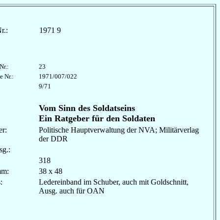
r.:
1971 9
Nr.:
23
e Nr.:
1971/007/022
9/71
Vom Sinn des Soldatseins
Ein Ratgeber für den Soldaten
r:
Politische Hauptverwaltung der NVA; Militärverlag
der DDR
sg.:
318
mm:
38 x 48
les:
Ledereinband im Schuber, auch mit Goldschnitt,
Ausg. auch für OAN